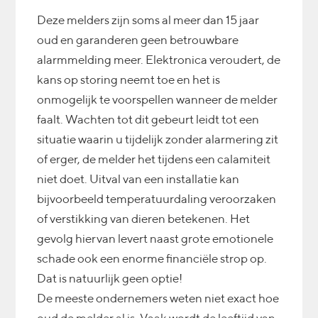
Deze melders zijn soms al meer dan 15 jaar
oud en garanderen geen betrouwbare
alarmmelding meer. Elektronica veroudert, de
ONTVANG € 100,-
CASHBACK OP UW
kans op storing neemt toe en het is
AANSCHAF VAN DE
onmogelijk te voorspellen wanneer de melder
OCTALARM-TOUCH
faalt. Wachten tot dit gebeurt leidt tot een
situatie waarin u tijdelijk zonder alarmering zit
of erger, de melder het tijdens een calamiteit
niet doet. Uitval van een installatie kan
bijvoorbeeld temperatuurdaling veroorzaken
of verstikking van dieren betekenen. Het
gevolg hiervan levert naast grote emotionele
schade ook een enorme financiële strop op.
Dat is natuurlijk geen optie!
De meeste ondernemers weten niet exact hoe