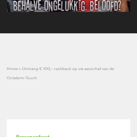
Home
>
Ontvang € 100,- cashback op uw aanschaf van de
Octalarm-Touch