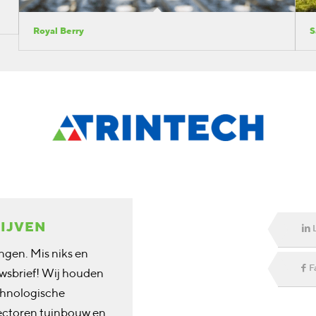
Royal Berry
S
LIJVEN
ngen. Mis niks en
F
euwsbrief! Wij houden
chnologische
ectoren tuinbouw en