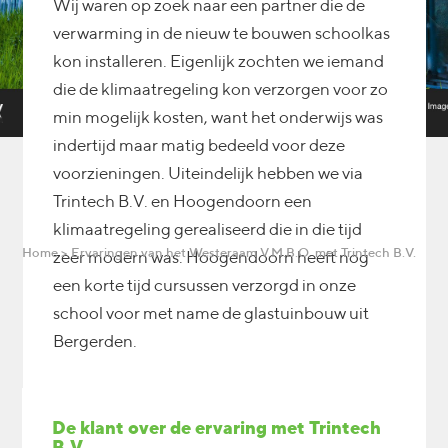
Wij waren op zoek naar een partner die de
verwarming in de nieuw te bouwen schoolkas
kon installeren. Eigenlijk zochten we iemand
die de klimaatregeling kon verzorgen voor zo
min mogelijk kosten, want het onderwijs was
indertijd maar matig bedeeld voor deze
voorzieningen. Uiteindelijk hebben we via
Trintech B.V. en Hoogendoorn een
klimaatregeling gerealiseerd die in die tijd
Home
>
Ervaringen van het Westeraam V.M.B.O. met Trintech B.V.
zeer modern was. Hoogendoorn heeft nog
een korte tijd cursussen verzorgd in onze
school voor met name de glastuinbouw uit
Bergerden.
De klant over de ervaring met Trintech
B.V.